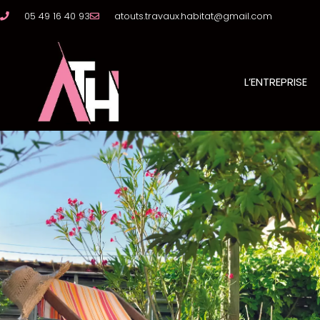
05 49 16 40 93
atouts.travaux.habitat@gmail.com
L’ENTREPRISE
Réfection ou créat