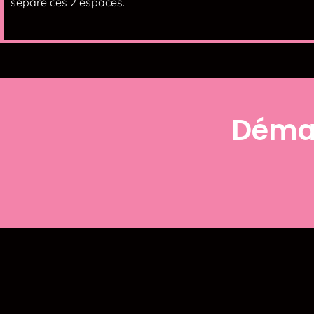
sépare ces 2 espaces.
Démar